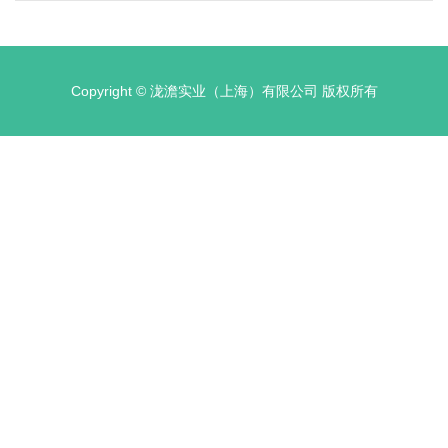
系”。这对深化相关领域改革、深入推
进新污染物协同治理和环境风险管控提
出了明确要求。 新污染物是指在环境
和自然生态系统中可检测出来的，即使
Copyright © 泷澹实业（上海）有限公司 版权所有
以低剂...